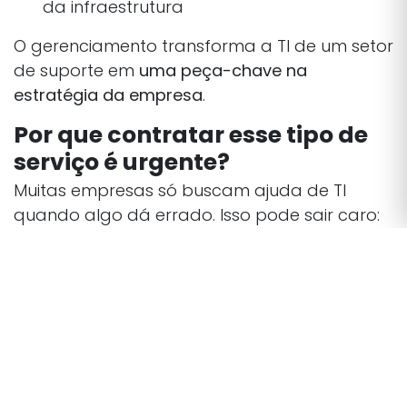
da infraestrutura
O gerenciamento transforma a TI de um setor
de suporte em
uma peça-chave na
estratégia da empresa
.
Por que contratar esse tipo de
serviço é urgente?
Muitas empresas só buscam ajuda de TI
quando algo dá errado. Isso pode sair caro:
🔒 Vazamentos de dados
🛑 Paradas de sistemas críticos
📉 Perda de produtividade
⚠️ Insegurança jurídica e regulatória (LGPD,
por exemplo)