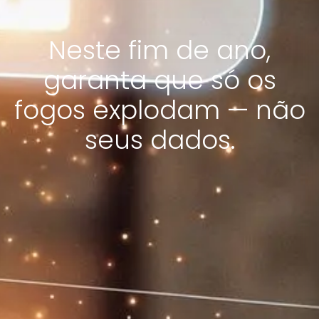
Neste fim de ano,
garanta que só os
fogos explodam — não
seus dados.